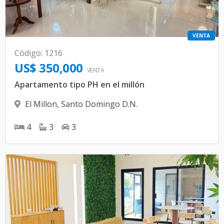
VENTA
Código
:
1216
US$ 350,000
VENTA
Apartamento tipo PH en el millón
El Millon
,
Santo Domingo D.N.
4
3
3