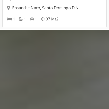
Ensanche Naco
,
Santo Domingo D.N.
1
1
1
97
Mt2