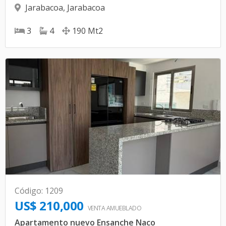
Jarabacoa
,
Jarabacoa
3
4
190
Mt2
Código
:
1209
US$ 210,000
VENTA AMUEBLADO
Apartamento nuevo Ensanche Naco