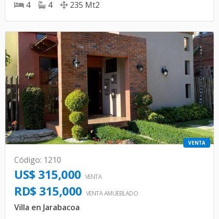
4
4
235
Mt2
VENTA
Código
:
1210
US$ 315,000
VENTA
RD$ 315,000
VENTA AMUEBLADO
Villa en Jarabacoa