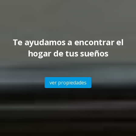
Te ayudamos a encontrar el
hogar de tus sueños
ver propiedades