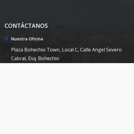
CONTÁCTANOS
Nuestra Oficina
Plaza Bohechio Town, Local C, Calle Angel Severo
Cabral, Esq. Bohechio
Llámanos
18094730944
Correo
gerencia@vistazulrd.com
MENU