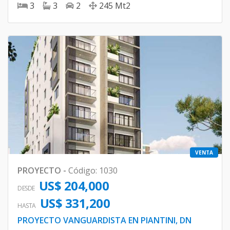
3
3
2
245
Mt2
VENTA
PROYECTO
-
Código
:
1030
US$ 204,000
DESDE
US$ 331,200
HASTA
PROYECTO VANGUARDISTA EN PIANTINI, DN