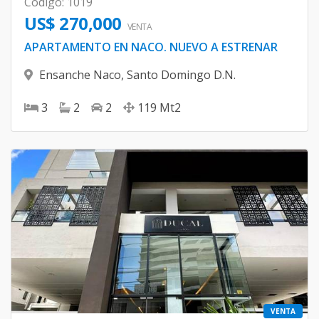
Código
:
1019
US$ 270,000
VENTA
APARTAMENTO EN NACO. NUEVO A ESTRENAR
Ensanche Naco
,
Santo Domingo D.N.
3
2
2
119
Mt2
VENTA