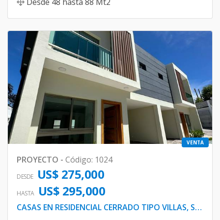
Desde
48
hasta
88
Mt2
VENTA
PROYECTO
-
Código
:
1024
US$ 275,000
DESDE
US$ 295,000
HASTA
CASAS EN RESIDENCIAL CERRADO TIPO VILLAS, SANTO DOMINGO