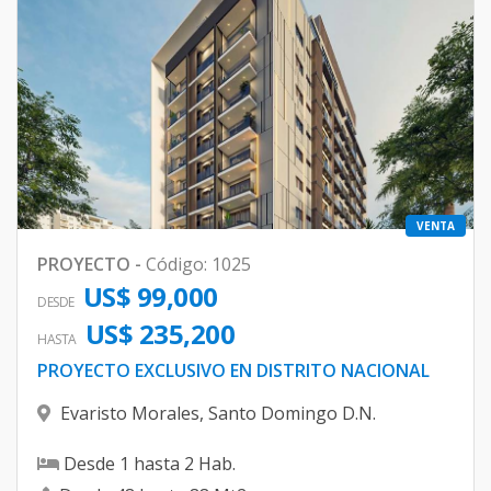
VENTA
PROYECTO
-
Código
:
1025
US$ 99,000
DESDE
US$ 235,200
HASTA
PROYECTO EXCLUSIVO EN DISTRITO NACIONAL
Evaristo Morales
,
Santo Domingo D.N.
Desde
1
hasta
2
Hab.