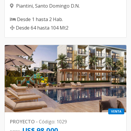
Piantini
,
Santo Domingo D.N.
Desde
1
hasta
2
Hab.
Desde
64
hasta
104
Mt2
VENTA
PROYECTO
-
Código
:
1029
US$ 98,000