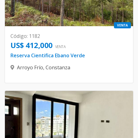
VENTA
Código
:
1182
US$ 412,000
VENTA
Reserva Cientifica Ebano Verde
Arroyo Frío
,
Constanza