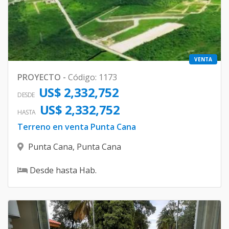
VENTA
PROYECTO
-
Código
:
1173
US$ 2,332,752
DESDE
US$ 2,332,752
HASTA
Terreno en venta Punta Cana
Punta Cana
,
Punta Cana
Desde
hasta
Hab.