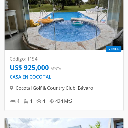
VENTA
Código
:
1154
US$ 925,000
VENTA
CASA EN COCOTAL
Cocotal Golf & Country Club
,
Bávaro
4
4
4
424
Mt2