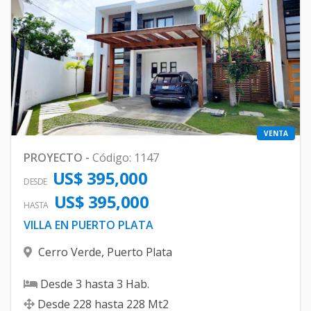
VENTA
PROYECTO
-
Código
:
1147
US$ 395,000
DESDE
US$ 395,000
HASTA
VILLA EN PUERTO PLATA
Cerro Verde
,
Puerto Plata
Desde
3
hasta
3
Hab.
Desde
228
hasta
228
Mt2