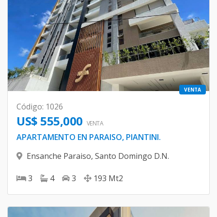
VENTA
Código
:
1026
US$ 555,000
VENTA
APARTAMENTO EN PARAISO, PIANTINI.
Ensanche Paraiso
,
Santo Domingo D.N.
3
4
3
193
Mt2