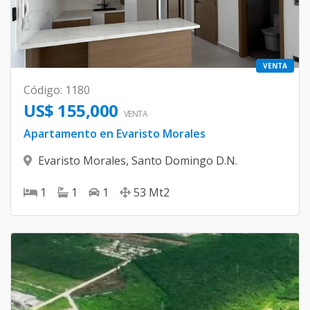
VENTA
Código
:
1180
US$ 155,000
VENTA
Apartamento en Evaristo Morales
Evaristo Morales
,
Santo Domingo D.N.
1
1
1
53
Mt2