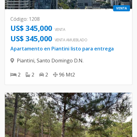
VENTA
Código
:
1208
US$ 345,000
VENTA
US$ 345,000
VENTA AMUEBLADO
Apartamento en Piantini listo para entrega
Piantini
,
Santo Domingo D.N.
2
2
2
96
Mt2