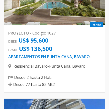
VENTA
PROYECTO
-
Código
:
1027
US$ 95,600
DESDE
US$ 136,500
HASTA
APARTAMENTOS EN PUNTA CANA, BAVARO.
Residencial Bávaro-Punta Cana
,
Bávaro
Desde
2
hasta
2
Hab.
Desde
77
hasta
82
Mt2