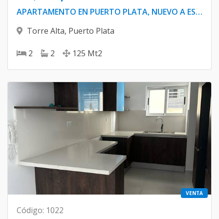
APARTAMENTO EN PUERTO PLATA, NUEVO A ESTRENAR
Torre Alta
,
Puerto Plata
2
2
125
Mt2
VENTA
Código
:
1022