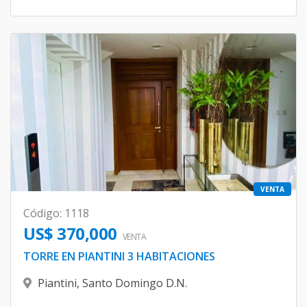
VENTA
Código
:
1118
US$ 370,000
VENTA
TORRE EN PIANTINI 3 HABITACIONES
Piantini
,
Santo Domingo D.N.