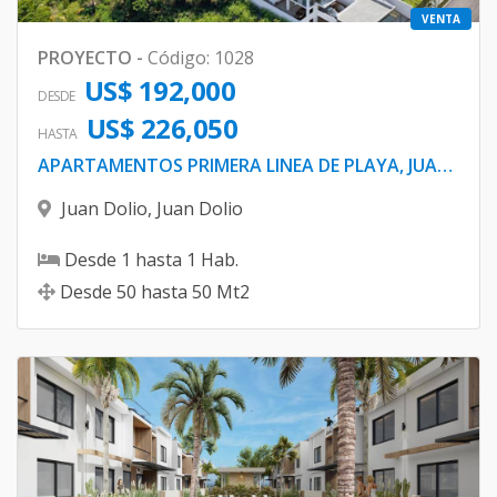
VENTA
PROYECTO
-
Código
:
1028
US$ 192,000
DESDE
US$ 226,050
HASTA
APARTAMENTOS PRIMERA LINEA DE PLAYA, JUAN DOLIO
Juan Dolio
,
Juan Dolio
Desde
1
hasta
1
Hab.
Desde
50
hasta
50
Mt2