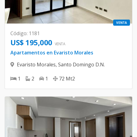
VENTA
Código
:
1181
US$ 195,000
VENTA
Apartamentos en Evaristo Morales
Evaristo Morales
,
Santo Domingo D.N.
1
2
1
72
Mt2