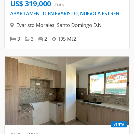
US$ 319,000
VENTA
APARTAMENTO EN EVARISTO, NUEVO A ESTRENAR
Evaristo Morales
,
Santo Domingo D.N.
3
3
2
195
Mt2
VENTA