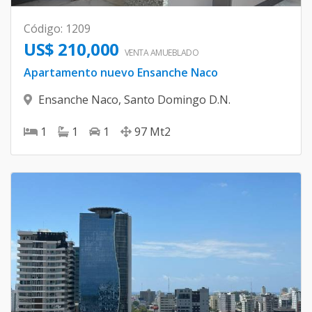
Código
:
1209
US$ 210,000
VENTA AMUEBLADO
Apartamento nuevo Ensanche Naco
Ensanche Naco
,
Santo Domingo D.N.
1
1
1
97
Mt2