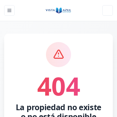
Toggle navigation menu
Toggl
404
La propiedad no existe
o no está disponible