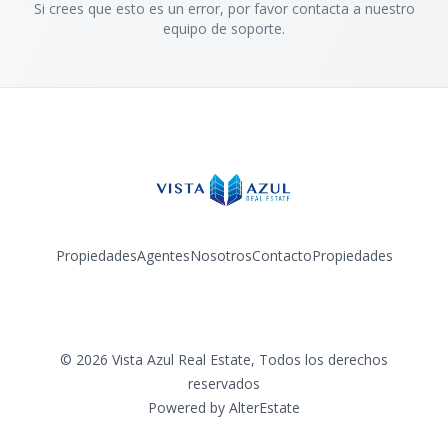
Si crees que esto es un error, por favor contacta a nuestro
equipo de soporte.
Propiedades
Agentes
Nosotros
Contacto
Propiedades
Facebook
Instagram
©
2026
Vista Azul Real Estate
,
Todos los derechos
reservados
Powered by
AlterEstate