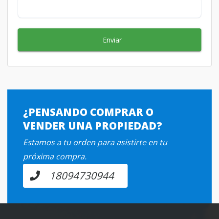
Enviar
¿PENSANDO COMPRAR O
VENDER UNA PROPIEDAD?
Estamos a tu orden para asistirte en tu
próxima compra.
18094730944