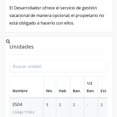
El Desarrollador ofrece el servicio de gestión
vacacional de manera opcional; el propietario no
está obligado a hacerlo con ellos.
Unidades
1/2
Nombre
Niv.
Hab.
Ban.
Ban.
Est.
m
E504
5
2
2
-
2
85
Código
1138
-2