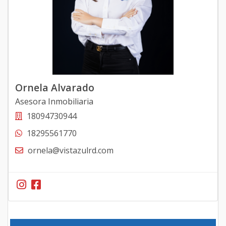
Ornela Alvarado
Asesora Inmobiliaria
18094730944
18295561770
ornela@vistazulrd.com