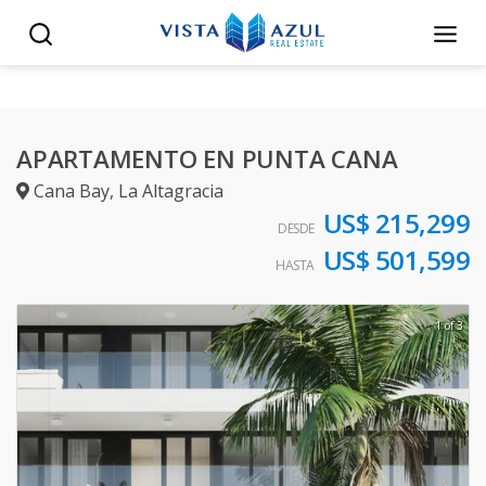
APARTAMENTO EN PUNTA CANA
Cana Bay
,
La Altagracia
US$ 215,299
DESDE
US$ 501,599
HASTA
1 of 3