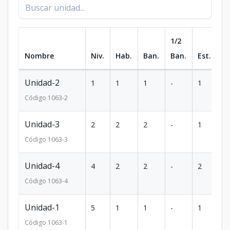
1/2
Nombre
Niv.
Hab.
Ban.
Ban.
Est.
m
Unidad-2
1
1
1
-
1
71
Código
1063
-2
Unidad-3
2
2
2
-
1
10
Código
1063
-3
Unidad-4
4
2
2
-
2
16
Código
1063
-4
Unidad-1
5
1
1
-
1
11
Código
1063
-1