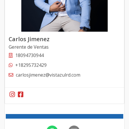
Carlos Jimenez
Gerente de Ventas
18094730944
+18295732429
carlosjimenez@vistazulrd.com