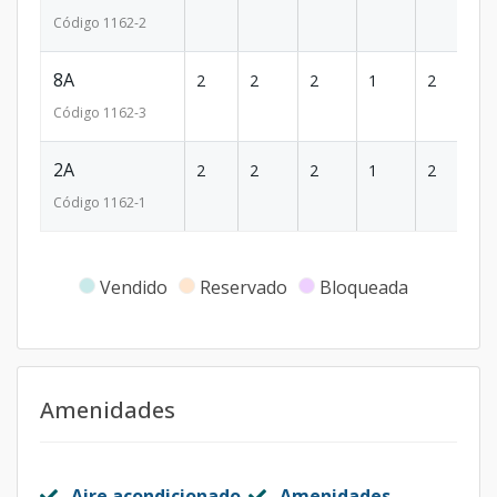
Código
1162
-2
8A
2
2
2
1
2
1
Código
1162
-3
2A
2
2
2
1
2
10
Código
1162
-1
Vendido
Reservado
Bloqueada
Amenidades
Aire acondicionado
Amenidades