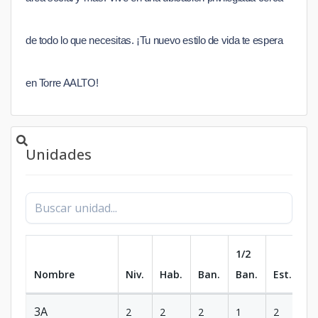
de todo lo que necesitas. ¡Tu nuevo estilo de vida te espera
en Torre AALTO!
Unidades
1/2
Nombre
Niv.
Hab.
Ban.
Ban.
Est.
m
3A
2
2
2
1
2
10