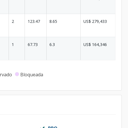
2
123.47
8.65
US$ 279,433
1
67.73
6.3
US$ 164,346
rvado
Bloqueada