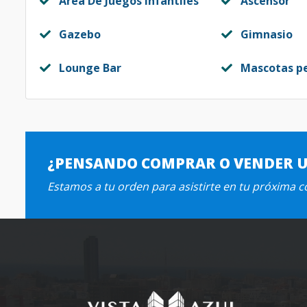
Area De Juegos Infantiles
Ascensor
Gazebo
Gimnasio
Lounge Bar
Mascotas p
¿PENSANDO COMPRAR O VENDER 
Estamos a tu orden para asistirte en tu próxima 