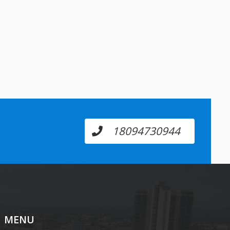
18094730944
MENU