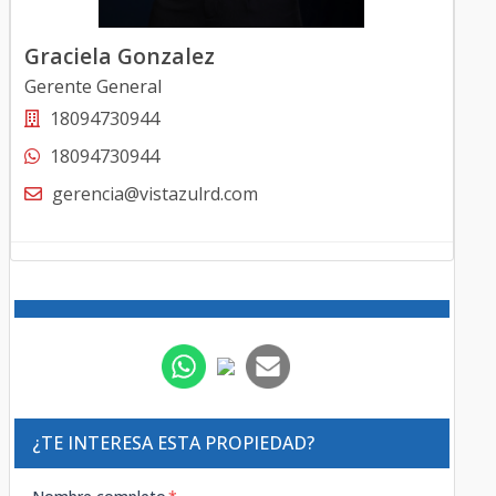
Graciela Gonzalez
Gerente General
18094730944
18094730944
gerencia@vistazulrd.com
¿TE INTERESA ESTA PROPIEDAD?