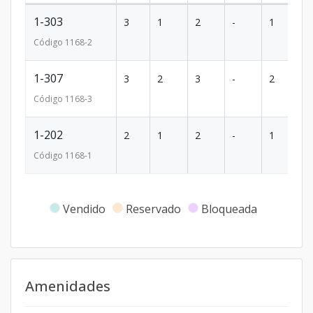
1-303
3
1
2
-
1
8
Código
1168
-2
1-307
3
2
3
-
2
1
Código
1168
-3
1-202
2
1
2
-
1
8
Código
1168
-1
Vendido
Reservado
Bloqueada
Amenidades