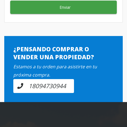
Enviar
¿PENSANDO COMPRAR O
VENDER UNA PROPIEDAD?
Estamos a tu orden para asistirte en tu
próxima compra.
18094730944