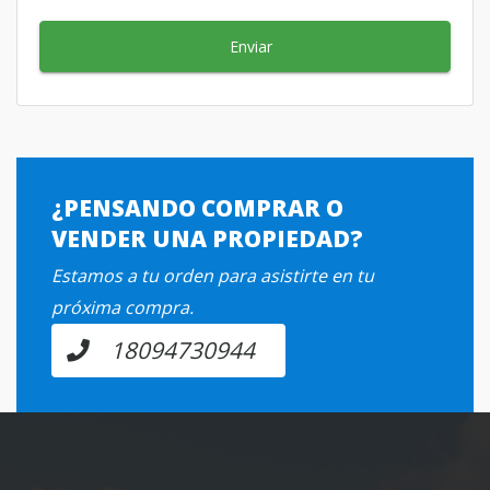
Enviar
¿PENSANDO COMPRAR O
VENDER UNA PROPIEDAD?
Estamos a tu orden para asistirte en tu
próxima compra.
18094730944