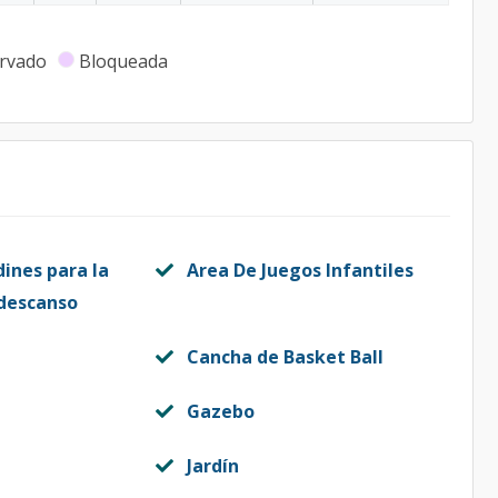
rvado
Bloqueada
dines para la
Area De Juegos Infantiles
 descanso
Cancha de Basket Ball
Gazebo
Jardín