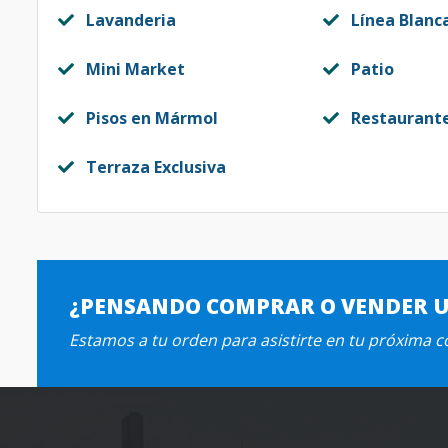
Lavanderia
Línea Blanc
Mini Market
Patio
Pisos en Mármol
Restaurant
Terraza Exclusiva
¿PENSANDO COMPRAR O VENDER 
Estamos a tu orden para asistirte en tu próxima 