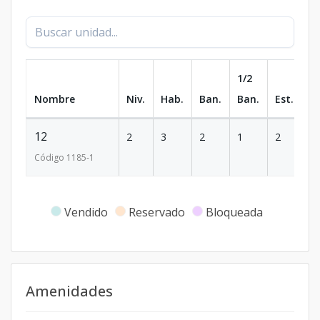
1/2
Nombre
Niv.
Hab.
Ban.
Ban.
Est.
m
12
2
3
2
1
2
1
Código
1185
-1
Vendido
Reservado
Bloqueada
Amenidades