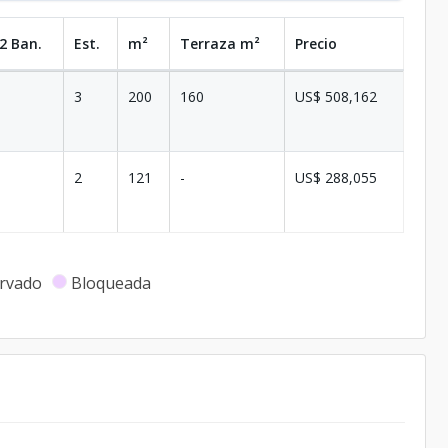
2 Ban.
Est.
m²
Terraza
m²
Precio
3
200
160
US$ 508,162
2
121
-
US$ 288,055
rvado
Bloqueada