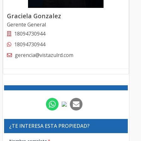
Graciela Gonzalez
Gerente General
18094730944
18094730944
gerencia@vistazulrd.com
¿TE INTERESA ESTA PROPIEDAD?