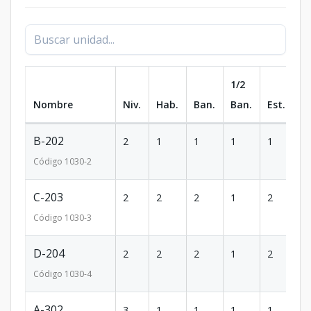
1/2
Nombre
Niv.
Hab.
Ban.
Ban.
Est.
m
B-202
2
1
1
1
1
6
Código
1030
-2
C-203
2
2
2
1
2
1
Código
1030
-3
D-204
2
2
2
1
2
1
Código
1030
-4
A-302
3
1
1
1
1
6