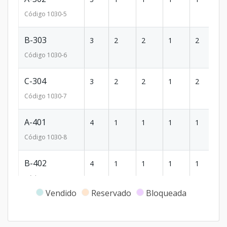
Código
1030
-5
B-303
3
2
2
1
2
1
Código
1030
-6
C-304
3
2
2
1
2
1
Código
1030
-7
A-401
4
1
1
1
1
8
Código
1030
-8
B-402
4
1
1
1
1
6
Código
1030
-9
Vendido
Reservado
Bloqueada
C-403
4
2
2
1
2
1
Código
1030
-10