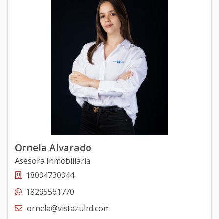
Ornela Alvarado
Asesora Inmobiliaria
18094730944
18295561770
ornela@vistazulrd.com