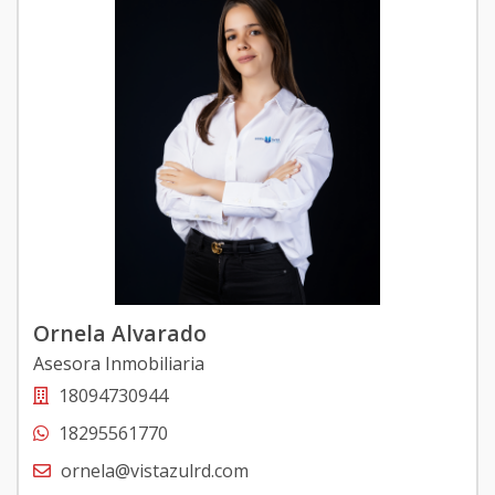
Ornela Alvarado
Asesora Inmobiliaria
18094730944
18295561770
ornela@vistazulrd.com