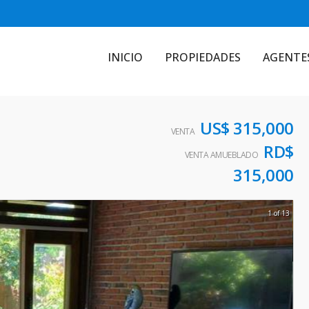
INICIO
PROPIEDADES
AGENTE
US$ 315,000
VENTA
RD$
VENTA AMUEBLADO
315,000
1 of 13