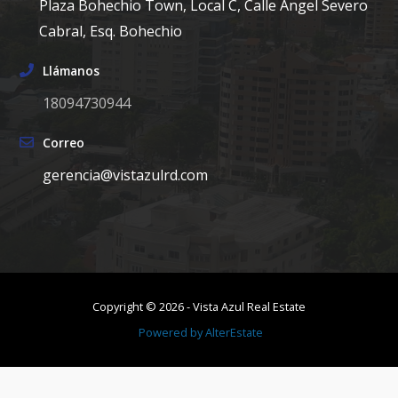
Plaza Bohechio Town, Local C, Calle Angel Severo
Cabral, Esq. Bohechio
Llámanos
18094730944
Correo
gerencia@vistazulrd.com
Copyright ©
2026
-
Vista Azul Real Estate
Powered by
AlterEstate