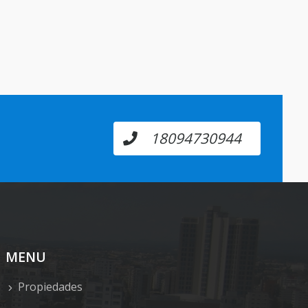
18094730944
MENU
Propiedades