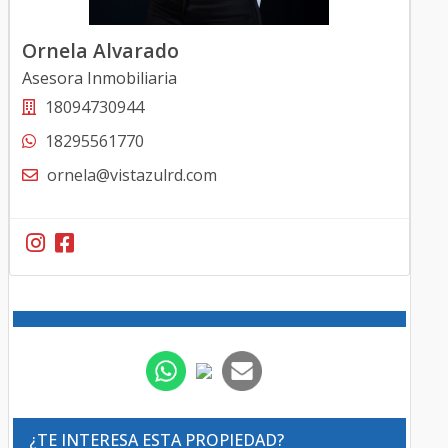
Ornela Alvarado
Asesora Inmobiliaria
18094730944
18295561770
ornela@vistazulrd.com
¿TE INTERESA ESTA PROPIEDAD?