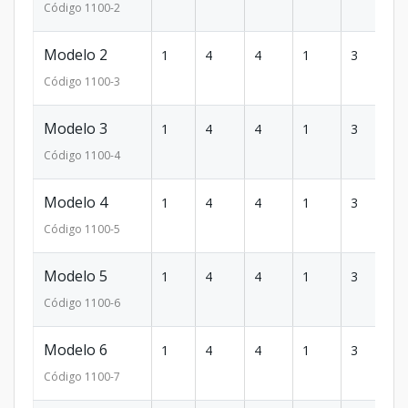
Código
1100
-2
Modelo 2
1
4
4
1
3
2
Código
1100
-3
Modelo 3
1
4
4
1
3
2
Código
1100
-4
Modelo 4
1
4
4
1
3
2
Código
1100
-5
Modelo 5
1
4
4
1
3
2
Código
1100
-6
Modelo 6
1
4
4
1
3
2
Código
1100
-7