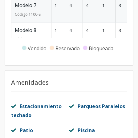
Modelo 7
1
4
4
1
3
2
Código
1100
-8
Modelo 8
1
4
4
1
3
2
Código
1100
-9
Vendido
Reservado
Bloqueada
Modelo 9
1
4
4
1
3
2
Código
1100
-10
Modelo 10
1
4
4
1
3
2
Amenidades
Código
1100
-11
Modelo 11
1
4
4
1
3
2
Estacionamiento
Parqueos Paralelos
Código
1100
-12
techado
Unidad-13
Patio
Piscina
-
-
-
-
-
-