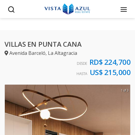
VILLAS EN PUNTA CANA
Avenida Barceló
,
La Altagracia
RD$ 224,700
DESDE
US$ 215,000
HASTA
1 of 3