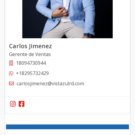
Carlos Jimenez
Gerente de Ventas
18094730944
+18295732429
carlosjimenez@vistazulrd.com