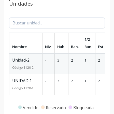
Unidades
1/2
Nombre
Niv.
Hab.
Ban.
Ban.
Est.
m
Unidad-2
-
3
2
1
2
26
Código
1120
-2
UNIDAD 1
-
3
2
1
2
20
Código
1120
-1
Vendido
Reservado
Bloqueada